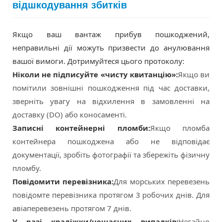
відшкодування збитків
Якщо ваш вантаж прибув пошкоджений,
неправильні дії можуть призвести до анулювання
вашої вимоги. Дотримуйтеся цього протоколу:
Ніколи не підписуйте «чисту квитанцію»:
Якщо ви
помітили зовнішні пошкодження під час доставки,
зверніть увагу на відхилення в замовленні на
доставку (DO) або коносаменті.
Записні контейнерні пломби:
Якщо пломба
контейнера пошкоджена або не відповідає
документації, зробіть фотографії та збережіть фізичну
пломбу.
Повідомити перевізника:
Для морських перевезень
повідомте перевізника протягом 3 робочих днів. Для
авіаперевезень протягом 7 днів.
У разі крадіжки/нещасних випадків:
Негайно