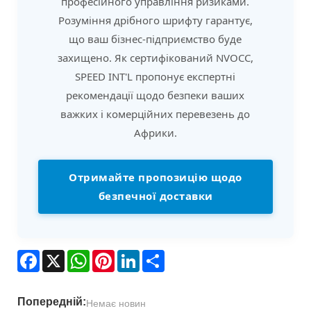
професійного управління ризиками.
Розуміння дрібного шрифту гарантує,
що ваш бізнес-підприємство буде
захищено. Як сертифікований NVOCC,
SPEED INT'L пропонує експертні
рекомендації щодо безпеки ваших
важких і комерційних перевезень до
Африки.
Отримайте пропозицію щодо
безпечної доставки
Facebook
X
WhatsApp
Pinterest
LinkedIn
Share
Попередній:
Немає новин