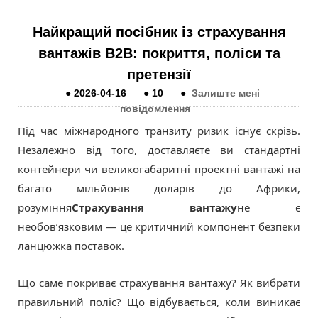
Найкращий посібник із страхування
вантажів B2B: покриття, поліси та
претензії
●
2026-04-16
●
10
●
Залиште мені
повідомлення
Під час міжнародного транзиту ризик існує скрізь.
Незалежно від того, доставляєте ви стандартні
контейнери чи великогабаритні проектні вантажі на
багато мільйонів доларів до Африки,
розуміння
Страхування вантажу
не є
необов’язковим — це критичний компонент безпеки
ланцюжка поставок.
Що саме покриває страхування вантажу? Як вибрати
правильний поліс? Що відбувається, коли виникає