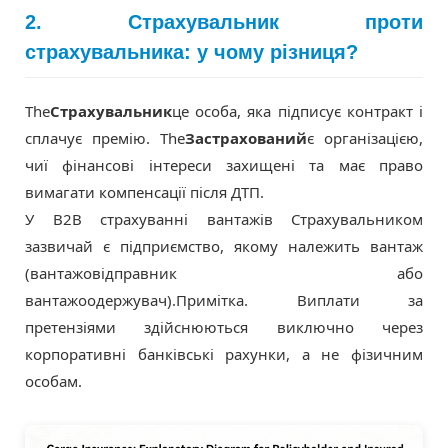
2. Страхувальник проти
страхувальника: у чому різниця?
The
Страхувальник
це особа, яка підписує контракт і
сплачує премію. The
Застрахований
є організацією,
чиї фінансові інтереси захищені та має право
вимагати компенсації після ДТП.
У B2B страхуванні вантажів Страхувальником
зазвичай є підприємство, якому належить вантаж
(вантажовідправник або
вантажоодержувач).
Примітка. Виплати за
претензіями здійснюються виключно через
корпоративні банківські рахунки, а не фізичним
особам.