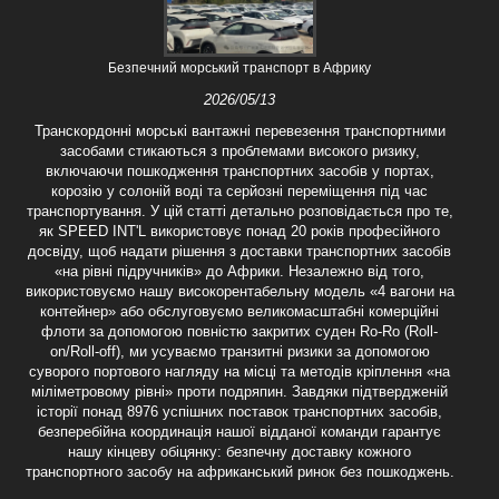
Безпечний морський транспорт в Африку
2026/05/13
Транскордонні морські вантажні перевезення транспортними
засобами стикаються з проблемами високого ризику,
включаючи пошкодження транспортних засобів у портах,
корозію у солоній воді та серйозні переміщення під час
транспортування. У цій статті детально розповідається про те,
як SPEED INT'L використовує понад 20 років професійного
досвіду, щоб надати рішення з доставки транспортних засобів
«на рівні підручників» до Африки. Незалежно від того,
використовуємо нашу високорентабельну модель «4 вагони на
контейнер» або обслуговуємо великомасштабні комерційні
флоти за допомогою повністю закритих суден Ro-Ro (Roll-
on/Roll-off), ми усуваємо транзитні ризики за допомогою
суворого портового нагляду на місці та методів кріплення «на
міліметровому рівні» проти подряпин. Завдяки підтвердженій
історії понад 8976 успішних поставок транспортних засобів,
безперебійна координація нашої відданої команди гарантує
нашу кінцеву обіцянку: безпечну доставку кожного
транспортного засобу на африканський ринок без пошкоджень.