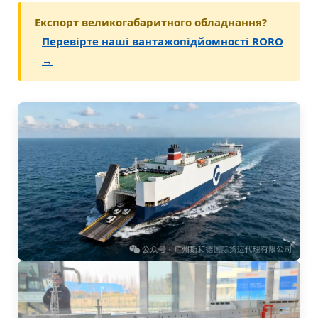
Експорт великогабаритного обладнання?
Перевірте наші вантажопідйомності RORO
→