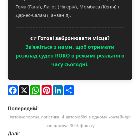
Тема (Гана), Лагос (Нігерія), Момбаса (Кенія) і
Дар-ес-Салам (Танзанія).
👉 Готові забронювати місце?
Зв’яжіться з нами, щоб отримати
розклад суден RORO в режимі реального
часу сьогодні.
Facebook
X
WhatsApp
Pinterest
LinkedIn
Share
Попередній:
Автоекспортна логістика: 4 автомобілі в одному контейнері
заощаджує 30% фрахту
Далі: