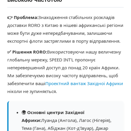
👉 Проблема:
Знаходження стабільних розкладів
доставки RORO з Китаю в нішеві африканські регіони
може бути дуже непередбачуваним, залишаючи
експортні флоти застряглими в порту відправлення.
✅ Рішення RORO:
Використовуючи нашу величезну
глобальну мережу, SPEED INT'L пропонує
неперевершений доступ до понад 20 країн Африки.
Ми забезпечуємо високу частоту відправлень, щоб
забезпечити ваші
Проектний вантаж Західної Африки
ніколи не зупиняється.
🌍 Основні центри Західної
Африки:
Луанда (Ангола), Лагос (Нігерія),
Тема (Гана), Абіджан (Кот-д'Івуар), Дакар