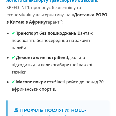
логістика експорту транспортних засобів
,
SPEED INT'L пропонує безпечнішу та
економічнішу альтернативу. наш
Доставка РОРО
з Китаю в Африку
гарантії:
✔
Транспорт без пошкоджень:
Вантаж
перевозять безпосередньо на закриті
палуби.
✔
Демонтаж не потрібен:
Ідеально
підходить для великогабаритної важкої
техніки.
✔
Масове покриття:
Часті рейси до понад 20
африканських портів.
🚢 ПРОФІЛЬ ПОСЛУГИ: ROLL-