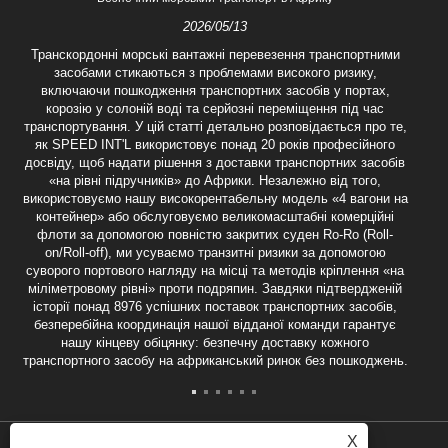
2026/05/13
Транскордонні морські вантажні перевезення транспортними
засобами стикаються з проблемами високого ризику,
включаючи пошкодження транспортних засобів у портах,
корозію у солоній воді та серйозні переміщення під час
транспортування. У цій статті детально розповідається про те,
як SPEED INT'L використовує понад 20 років професійного
досвіду, щоб надати рішення з доставки транспортних засобів
«на рівні підручників» до Африки. Незалежно від того,
використовуємо нашу високорентабельну модель «4 вагони на
контейнер» або обслуговуємо великомасштабні комерційні
флоти за допомогою повністю закритих суден Ro-Ro (Roll-
on/Roll-off), ми усуваємо транзитні ризики за допомогою
суворого портового нагляду на місці та методів кріплення «на
міліметровому рівні» проти подряпин. Завдяки підтвердженій
історії понад 8976 успішних поставок транспортних засобів,
безперебійна координація нашої відданої команди гарантує
нашу кінцеву обіцянку: безпечну доставку кожного
транспортного засобу на африканський ринок без пошкоджень.
X