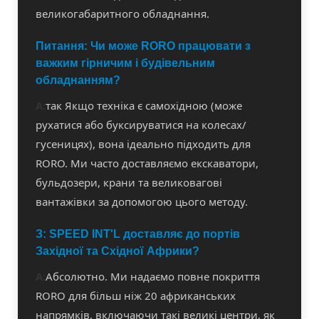
великогабаритного обладнання.
Питання: Чи може RORO працювати з
важким гірничим і будівельним
обладнанням?
A:
так Якщо техніка є самохідною (може
рухатися або буксируватися на колесах/
гусеницях), вона ідеально підходить для
RORO. Ми часто доставляємо екскаватори,
бульдозери, крани та великовагові
вантажівки за допомогою цього методу.
З: SPEED INT'L доставляє до портів
Західної та Східної Африки?
A:
Абсолютно. Ми надаємо повне покриття
RORO для більш ніж 20 африканських
напрямків, включаючи такі великі центри, як