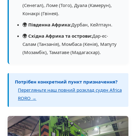
(Сенегал), Ломе (Того), Дуала (Камерун),
Конакрі (Гвінея).
🌍 Південна Африка:
Дурбан, Кейптаун.
🌍 Східна Африка та острови:
Дар-ес-
Салам (Танзанія), Момбаса (Кенія), Мапуту
(Мозамбік), Таматаве (Мадагаскар).
Потрібен конкретний пункт призначення?
Перегляньте наш повний розклад суден Africa
RORO →