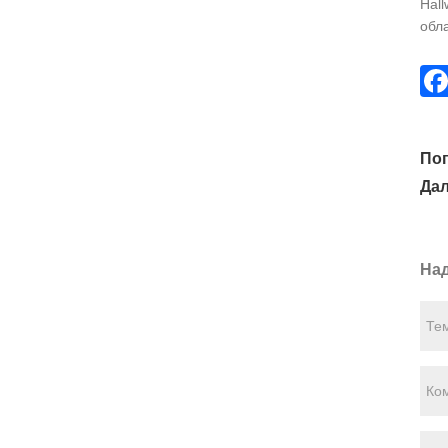
Hall
обла
Поп
Дал
Над