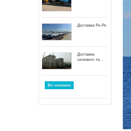
Доставка Ро-Ро
Доставка
силового та
енергетичного
обладнання
Всі новинки