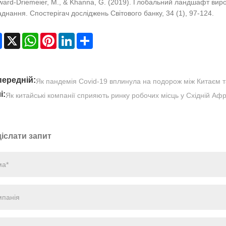
ward-Driemeier, M., & Khanna, G. (2019). Глобальний ландшафт ви
днання. Спостерігач досліджень Світового банку, 34 (1), 97-124.
Facebook
X
WhatsApp
Pinterest
LinkedIn
Share
ередній:
Як пандемія Covid-19 вплинула на подорож між Китаєм 
і:
Як китайські компанії сприяють ринку робочих місць у Східній Аф
іслати запит