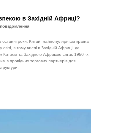
езпекою в Західній Африці?
 повідомлення
Live
в останні роки. Китай, найпопулярніша країна
світі, в тому числі в Західній Африці, де
іж Китаєм та Західною Африкою сягає 1950 -х,
дним з провідних торгових партнерів для
структури.