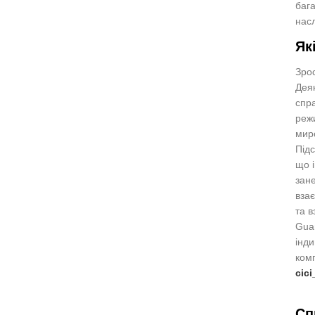
бага
насл
Як
Зрос
Деяк
спр
режи
миро
Підс
що і
зане
взає
та в
Guan
інди
комп
cic
Сп