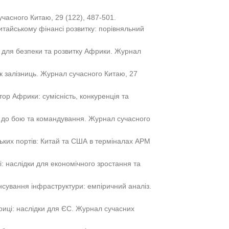
часного Китаю, 29 (122), 487-501.
 Китайському фінансі розвитку: порівняльний
 для безпеки та розвитку Африки. Журнал
к залізниць. Журнал сучасного Китаю, 27
тор Африки: сумісність, конкуренція та
мки до бою та командування. Журнал сучасного
ьких портів: Китай та США в терміналах APM
і: наслідки для економічного зростання та
ансування інфраструктури: емпіричний аналіз.
фриці: наслідки для ЄС. Журнал сучасних