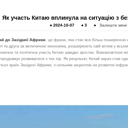
Як участь Китаю вплинула на ситуацію з б
●
2024-10-07
●
3
●
Залиште мені
ай до Західної Африки
- це фраза, яка стає все більш поширеною 
іті та друга за величиною економіка, розширюють свій вплив у всьому 
омічна та політична участь Китаю швидко зростає. Взаємозв'язок м
н продовжує розвиватися з тих пір. Як результат, Китай зараз став о
тьох країн Західної Африки, з сильним акцентом на розвиток інфра