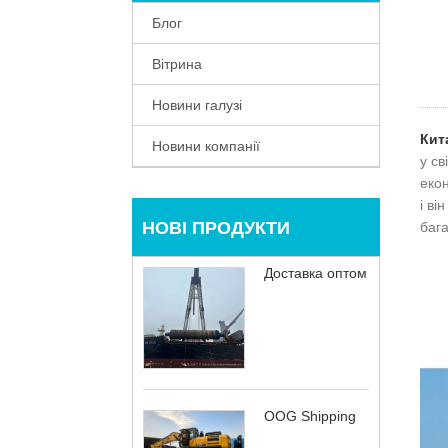
Блог
Вітрина
Новини галузі
Кит
Новини компанії
у св
екон
і ві
НОВІ ПРОДУКТИ
бага
Доставка оптом
OOG Shipping