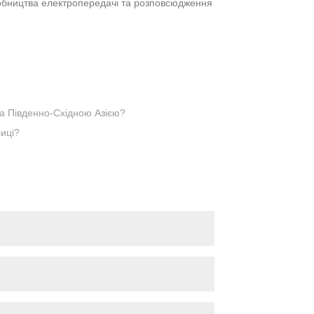
робництва електропередачі та розповсюдження
та Південно-Східною Азією?
риці?