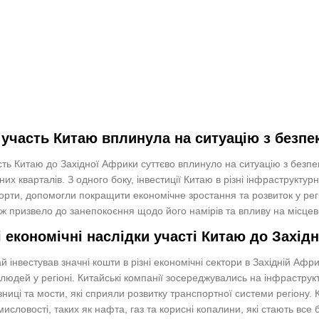
 участь Китаю вплинула на ситуацію з безпе
ть Китаю до Західної Африки суттєво вплинуло на ситуацію з безпеко
зних кварталів. З одного боку, інвестиції Китаю в різні інфраструктурн
орти, допомогли покращити економічне зростання та розвиток у регі
ж призвело до занепокоєння щодо його намірів та впливу на місцеві
і економічні наслідки участі Китаю до Захід
й інвестував значні кошти в різні економічні сектори в Західній Афр
людей у регіоні. Китайські компанії зосереджувались на інфраструкт
зниці та мости, які сприяли розвитку транспортної системи регіону. 
исловості, таких як нафта, газ та корисні копалини, які стають в