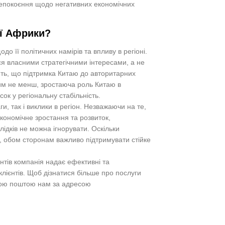
анепокоєння щодо негативних економічних
ої Африки?
 її політичних намірів та впливу в регіоні.
ся власними стратегічними інтересами, а не
ть, що підтримка Китаю до авторитарних
Тим не менш, зростаюча роль Китаю в
к у регіональну стабільність.
, так і виклики в регіон. Незважаючи на те,
кономічне зростання та розвиток,
ідків не можна ігнорувати. Оскільки
, обом сторонам важливо підтримувати стійке
нтів компанія надає ефективні та
лієнтів. Щоб дізнатися більше про послуги
ою поштою нам за адресою