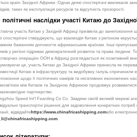
тьох країн Західної Африки. Однак деякі спостерігачі викликали з
ідків, таких як експлуатація ресурсів та відсутність прозорості.
і політичні наслідки участі Китаю до Західн
таюча участь Китаю у Західній Африці призвела до занепокоєння щодо
і спостерігачі стверджують, що взаємодія Китаю з регіоном керуєть
авжнім бажанням допомогти африканським країнам. Інші припускаю
мів у регіоні підриває демократичний розвиток та права людини. 
творчих операціях ООН в Африці розглядається як позитивний внесо
умовуючи це, участь Китаю до Західної Африки принесла як переваги
нвестиції Китаю в інфраструктуру та видобувну галузь спричинили е
покоєння щодо її політичних намірів та негативних економічних насл
мозв'язок між Китаєм та Західною Африкою продовжує розвиватися
заємовигідне партнерство.
gzhou Speed Int'l Fearding Co Co. Завдяки своїй великій мережі аге
відуальні транспортні рішення для задоволення конкретних потреб к
анії, відвідайте
https://www.chinafricashipping.com
або електронн
i_li@chinafricashipping.com
.
исок літератури: