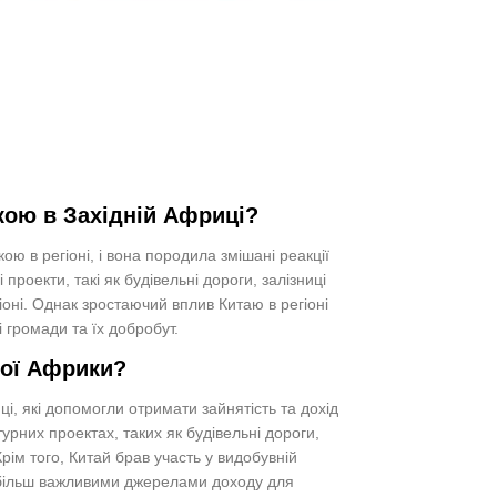
кою в Західній Африці?
ю в регіоні, і вона породила змішані реакції
і проекти, такі як будівельні дороги, залізниці
оні. Однак зростаючий вплив Китаю в регіоні
 громади та їх добробут.
ної Африки?
иці, які допомогли отримати зайнятість та дохід
урних проектах, таких як будівельні дороги,
Крім того, Китай брав участь у видобувній
се більш важливими джерелами доходу для