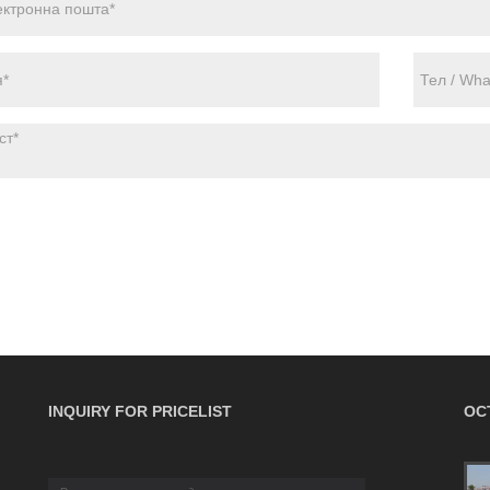
INQUIRY FOR PRICELIST
ОС
Найкращий посібник із страхування