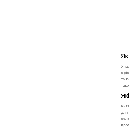
Як
Учас
з рі
та п
тако
Як
Кита
для 
залі
пром