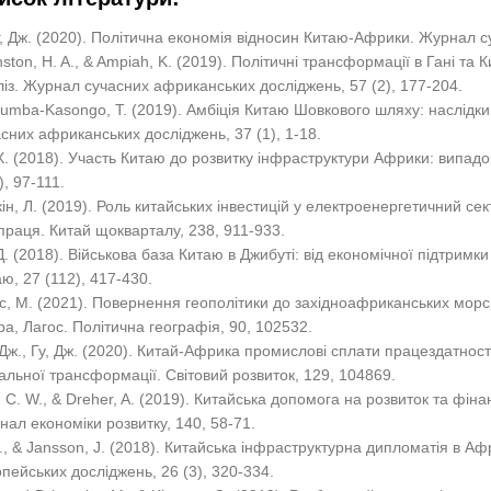
, Дж. (2020). Політична економія відносин Китаю-Африки. Журнал су
ston, H. A., & Ampiah, K. (2019). Політичні трансформації в Гані та
із. Журнал сучасних африканських досліджень, 57 (2), 177-204.
mba-Kasongo, T. (2019). Амбіція Китаю Шовкового шляху: наслідки
сних африканських досліджень, 37 (1), 1-18.
Х. (2018). Участь Китаю до розвитку інфраструктури Африки: випадо
), 97-111.
ін, Л. (2019). Роль китайських інвестицій у електроенергетичний сек
праця. Китай щокварталу, 238, 911-933.
Д. (2018). Військова база Китаю в Джибуті: від економічної підтри
ю, 27 (112), 417-430.
с, М. (2021). Повернення геополітики до західноафриканських морс
a, Лагос. Політична географія, 90, 102532.
Дж., Гу, Дж. (2020). Китай-Африка промислові сплати працездатност
альної трансформації. Світовий розвиток, 129, 104869.
 C. W., & Dreher, A. (2019). Китайська допомога на розвиток та фін
ал економіки розвитку, 140, 58-71.
J., & Jansson, J. (2018). Китайська інфраструктурна дипломатія в А
пейських досліджень, 26 (3), 320-334.