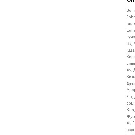
Зенг
John
анал
Lumu
суча
Ву, 
(111
Корк
спів
Ху, 
Кита
Деві
Apap
Ян, 
соці
Kuo,
Журн
Xi, 
євро