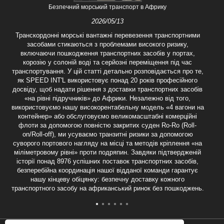
Безпечний морський транспорт в Африку
2026/05/13
Транскордонні морські вантажні перевезення транспортними
засобами стикаються з проблемами високого ризику,
включаючи пошкодження транспортних засобів у портах,
корозію у солоній воді та серйозні переміщення під час
транспортування. У цій статті детально розповідається про те,
як SPEED INT'L використовує понад 20 років професійного
досвіду, щоб надати рішення з доставки транспортних засобів
«на рівні підручників» до Африки. Незалежно від того,
використовуємо нашу високорентабельну модель «4 вагони на
контейнер» або обслуговуємо великомасштабні комерційні
флоти за допомогою повністю закритих суден Ro-Ro (Roll-
on/Roll-off), ми усуваємо транзитні ризики за допомогою
суворого портового нагляду на місці та методів кріплення «на
міліметровому рівні» проти подряпин. Завдяки підтвердженій
історії понад 8976 успішних поставок транспортних засобів,
безперебійна координація нашої відданої команди гарантує
нашу кінцеву обіцянку: безпечну доставку кожного
транспортного засобу на африканський ринок без пошкоджень.