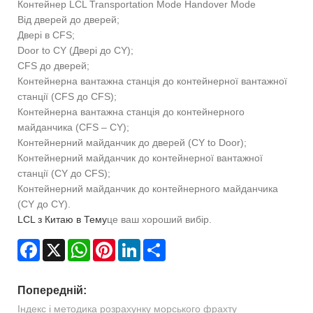
Контейнер LCL Transportation Mode Handover Mode
Від дверей до дверей;
Двері в CFS;
Door to CY (Двері до CY);
CFS до дверей;
Контейнерна вантажна станція до контейнерної вантажної
станції (CFS до CFS);
Контейнерна вантажна станція до контейнерного
майданчика (CFS – CY);
Контейнерний майданчик до дверей (CY to Door);
Контейнерний майданчик до контейнерної вантажної
станції (CY до CFS);
Контейнерний майданчик до контейнерного майданчика
(CY до CY).
LCL з Китаю в Тему
це ваш хороший вибір.
Facebook
X
WhatsApp
Pinterest
LinkedIn
Share
Попередній:
Індекс і методика розрахунку морського фрахту