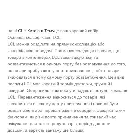
наш
LCL з Китаю в Тему
це ваш хороший вибір.
Основна класифікація LCL:
LCL можна розділити на пряму консолідацію або
консолідацію передачі. Пряма консолідація означає, що
товари в контейнерах LCL завантажуються та
розвантажуються в одному порту без розпакування до того,
як товари прибувають у порт призначення, тобто товари
знаходяться в тому самому порту розвантаження. Цей вид
послуги LCL має короткий термін доставки, зручний і
швидкий. Як правило, такі послуги надають потужні компанії
LCL. Перевантаження відноситься до товарів, які
знаходяться в іншому порту призначення і повинні бути
розвантажені або перевантажені в середині. Завдяки таким
факторам, як різні порти призначення та тривалий час
очікування для такого роду товарів, період доставки
довший, а вартість вантажу ще більша.